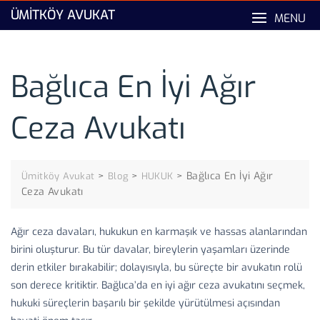
Skip
ÜMITKÖY AVUKAT
MENU
to
content
Bağlıca En İyi Ağır
Ceza Avukatı
>
>
>
Bağlıca En İyi Ağır
Ümitköy Avukat
Blog
HUKUK
Ceza Avukatı
Ağır ceza davaları, hukukun en karmaşık ve hassas alanlarından
birini oluşturur. Bu tür davalar, bireylerin yaşamları üzerinde
derin etkiler bırakabilir; dolayısıyla, bu süreçte bir avukatın rolü
son derece kritiktir. Bağlıca’da en iyi ağır ceza avukatını seçmek,
hukuki süreçlerin başarılı bir şekilde yürütülmesi açısından