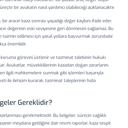
reçte bir avukatın nasıl yardımcı olabileceği açıklanacaktır.
 bir aracın kaza sonrası yaşadığı değer kaybını ifade eder.
acın değerinin eski seviyesine geri dönmesini sağlamaz. Bu
ın tazmin edilmesi için yasal yollara başvurmak zorundadır.
kça önemlidir.
ı koruma görevini üstlenir ve tazminat talebinin hukuki
lar. Avukatlar, müvekkillerinin kazadan doğan zararlarını
eri ilgili mahkemelere sunmak gibi işlemleri başarıyla
rketi ile iletişim kurarak, tazminat taleplerinin hızla
geler Gereklidir?
azırlanması gerekmektedir. Bu belgeler, sürecin sağlıklı
kazanın meydana geldiğine dair resmi raporlar, kaza tespit