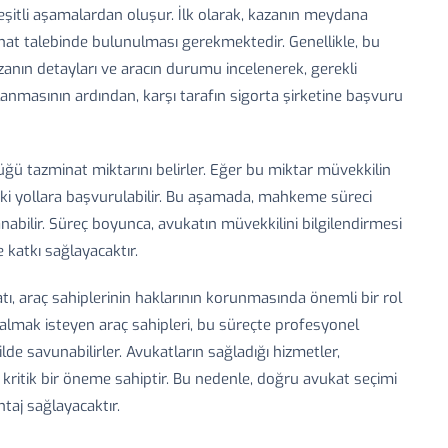
eşitli aşamalardan oluşur. İlk olarak, kazanın meydana
zminat talebinde bulunulması gerekmektedir. Genellikle, bu
azanın detayları ve aracın durumu incelenerek, gerekli
lanmasının ardından, karşı tarafın sigorta şirketine başvuru
üğü tazminat miktarını belirler. Eğer bu miktar müvekkilin
kuki yollara başvurulabilir. Bu aşamada, mahkeme süreci
anabilir. Süreç boyunca, avukatın müvekkilini bilgilendirmesi
 katkı sağlayacaktır.
tı, araç sahiplerinin haklarının korunmasında önemli bir rol
almak isteyen araç sahipleri, bu süreçte profesyonel
lde savunabilirler. Avukatların sağladığı hizmetler,
kritik bir öneme sahiptir. Bu nedenle, doğru avukat seçimi
ntaj sağlayacaktır.