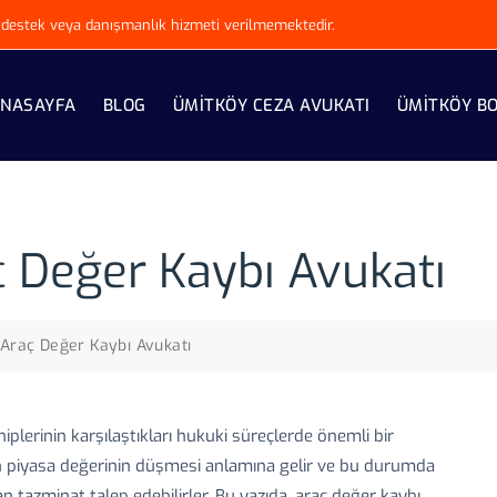
ki destek veya danışmanlık hizmeti verilmemektedir.
NASAYFA
BLOG
ÜMITKÖY CEZA AVUKATI
ÜMITKÖY B
ç Değer Kaybı Avukatı
i Araç Değer Kaybı Avukatı
hiplerinin karşılaştıkları hukuki süreçlerde önemli bir
ın piyasa değerinin düşmesi anlamına gelir ve bu durumda
tazminat talep edebilirler. Bu yazıda, araç değer kaybı