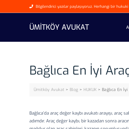
Skip
Bilgilendirici yazılar paylaşıyoruz. Herhangi bir huku
to
content
ÜMITKÖY AVUKAT
A
Bağlıca En İyi Ara
Ümitköy Avukat
>
Blog
>
HUKUK
>
Bağlıca En İy
Bağlıca’da araç değer kaybı avukatı arayışı, araç sa
adımdır. Araç değer kaybı, bir kazadan sonra arac
mağdur olan araç sahipleri, kazanın sorumlusundan 