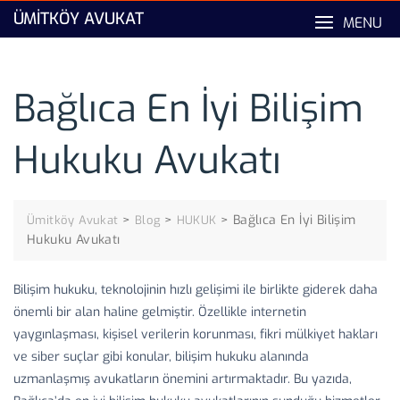
Skip
ÜMITKÖY AVUKAT
MENU
to
content
Bağlıca En İyi Bilişim
Hukuku Avukatı
>
>
>
Bağlıca En İyi Bilişim
Ümitköy Avukat
Blog
HUKUK
Hukuku Avukatı
Bilişim hukuku, teknolojinin hızlı gelişimi ile birlikte giderek daha
önemli bir alan haline gelmiştir. Özellikle internetin
yaygınlaşması, kişisel verilerin korunması, fikri mülkiyet hakları
ve siber suçlar gibi konular, bilişim hukuku alanında
uzmanlaşmış avukatların önemini artırmaktadır. Bu yazıda,