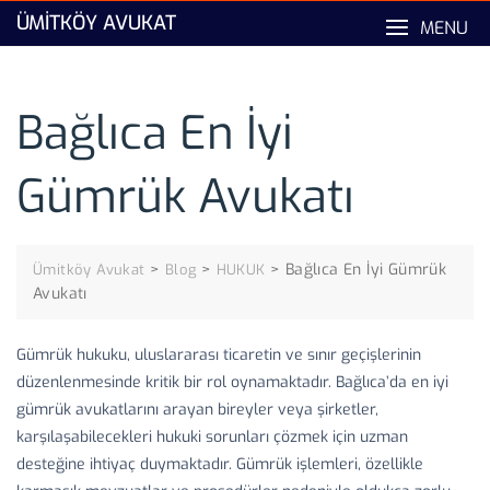
Skip
ÜMITKÖY AVUKAT
MENU
to
content
Bağlıca En İyi
Gümrük Avukatı
>
>
>
Bağlıca En İyi Gümrük
Ümitköy Avukat
Blog
HUKUK
Avukatı
Gümrük hukuku, uluslararası ticaretin ve sınır geçişlerinin
düzenlenmesinde kritik bir rol oynamaktadır. Bağlıca’da en iyi
gümrük avukatlarını arayan bireyler veya şirketler,
karşılaşabilecekleri hukuki sorunları çözmek için uzman
desteğine ihtiyaç duymaktadır. Gümrük işlemleri, özellikle