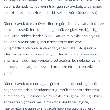
karmaşık mevzuatlar ve prosedürler nedeniyle oldukça zorlu
olabilir. Bu nedenle, deneyimli bir gümrük avukatıyla çalışmak,
hukuki süreçlerin hızlı ve etkili bir şekilde yürütülmesini sağlar.
Gümrük avukatları, müvekkillerine gümrük mevzuatı, ithalat ve
ihracat prosedürleri, tarifeler, gümrük vergileri ve diğer ilgili
konularda rehberlik eder. Bu avukatlar, müvekkillerinin yasal
haklarını savunarak, gümrük denetimlerinde veya
uyuşmazlıklarda onların yanında yer alır. Özellikle gümrük
işlemleri sırasında meydana gelebilecek hatalar veya yanlış
anlamalar, ciddi mali kayıplara yol açabilir. Bu nedenle, uzman
bir avukat ile çalışmak, riskleri minimize etmenin en etkili
yoludur.
Gümrük avukatlarının sağladığı hizmetler arasında, gümrük
beyannamelerinin hazırlanması, gümrük denetimlerine itiraz
süreçlerinin yürütülmesi ve müvekkillerin gümrükle ilgili hukuki
sorunlarının çözümü yer almaktadır. Avukatlar ayrıca,
müvekkillerine gümrük mevzuatı hakkında eğitim vererek,