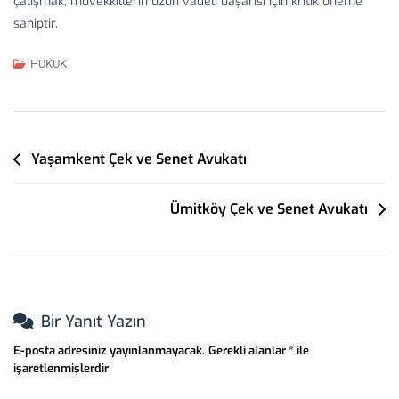
çalışmak, müvekkillerin uzun vadeli başarısı için kritik öneme
sahiptir.
HUKUK
Yazı
Yaşamkent Çek ve Senet Avukatı
Gezinmesi
Ümitköy Çek ve Senet Avukatı
Bir Yanıt Yazın
E-posta adresiniz yayınlanmayacak.
Gerekli alanlar
*
ile
işaretlenmişlerdir