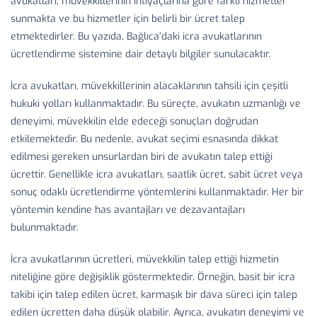
avukatları, müvekkillerinin ihtiyaçlarına göre farklı hizmetler
sunmakta ve bu hizmetler için belirli bir ücret talep
etmektedirler. Bu yazıda, Bağlıca’daki icra avukatlarının
ücretlendirme sistemine dair detaylı bilgiler sunulacaktır.
İcra avukatları, müvekkillerinin alacaklarının tahsili için çeşitli
hukuki yolları kullanmaktadır. Bu süreçte, avukatın uzmanlığı ve
deneyimi, müvekkilin elde edeceği sonuçları doğrudan
etkilemektedir. Bu nedenle, avukat seçimi esnasında dikkat
edilmesi gereken unsurlardan biri de avukatın talep ettiği
ücrettir. Genellikle icra avukatları, saatlik ücret, sabit ücret veya
sonuç odaklı ücretlendirme yöntemlerini kullanmaktadır. Her bir
yöntemin kendine has avantajları ve dezavantajları
bulunmaktadır.
İcra avukatlarının ücretleri, müvekkilin talep ettiği hizmetin
niteliğine göre değişiklik göstermektedir. Örneğin, basit bir icra
takibi için talep edilen ücret, karmaşık bir dava süreci için talep
edilen ücretten daha düşük olabilir. Ayrıca, avukatın deneyimi ve