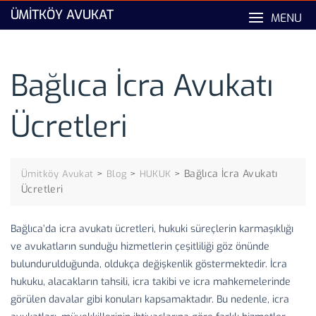
Skip
ÜMITKÖY AVUKAT
MENU
to
content
Bağlıca İcra Avukatı
Ücretleri
>
>
>
Bağlıca İcra Avukatı
Ümitköy Avukat
Blog
HUKUK
Ücretleri
Bağlıca’da icra avukatı ücretleri, hukuki süreçlerin karmaşıklığı
ve avukatların sunduğu hizmetlerin çeşitliliği göz önünde
bulundurulduğunda, oldukça değişkenlik göstermektedir. İcra
hukuku, alacakların tahsili, icra takibi ve icra mahkemelerinde
görülen davalar gibi konuları kapsamaktadır. Bu nedenle, icra