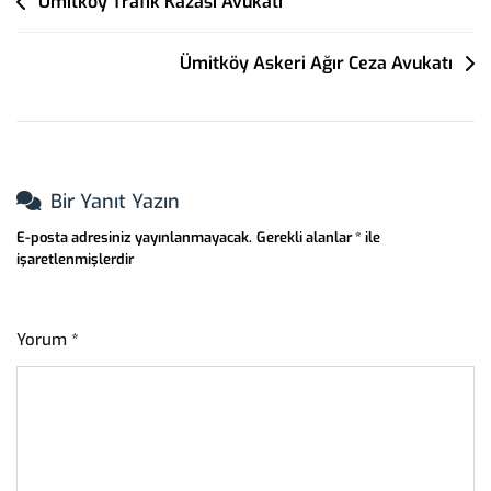
Yazı
Ümitköy Trafik Kazası Avukatı
Gezinmesi
Ümitköy Askeri Ağır Ceza Avukatı
Bir Yanıt Yazın
E-posta adresiniz yayınlanmayacak.
Gerekli alanlar
*
ile
işaretlenmişlerdir
Yorum
*