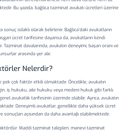
tedir. Bu yazıda, bağlıca tazminat avukatı ücretleri üzerine
a sonuç odaklı olarak belirlenir. Bağlıca’daki avukatların
i asgari ücret tarifesine dayansa da, avukatların kendi
ır. Tazminat davalarında, avukatın deneyimi, başarı oranı ve
unsurlar arasında yer alır.
ktörler Nelerdir?
 pek çok faktör etkili olmaktadır. Öncelikle, avukatın
in, iş hukuku, aile hukuku veya medeni hukuk gibi farklı
nel avukatlık tarifesinin üzerinde olabilir. Ayrıca, avukatın
ktadır. Deneyimli avukatlar, genellikle daha yüksek ücret
e sonuçları açısından da daha avantajlı olabilmektedir.
 faktördür. Maddi tazminat talepleri, manevi tazminat