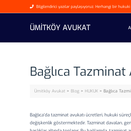
Skip
Bilgilendirici yazılar paylaşıyoruz. Herhangi bir huku
to
content
ÜMITKÖY AVUKAT
A
Bağlıca Tazminat 
Ümitköy Avukat
>
Blog
>
HUKUK
>
Bağlıca Tazmi
Bağlıca’da tazminat avukatı ücretleri, hukuki süreç
değişkenlik göstermektedir. Tazminat davaları, genel
başlıklar altında toplanır. Bu bağlamda, tazminat 