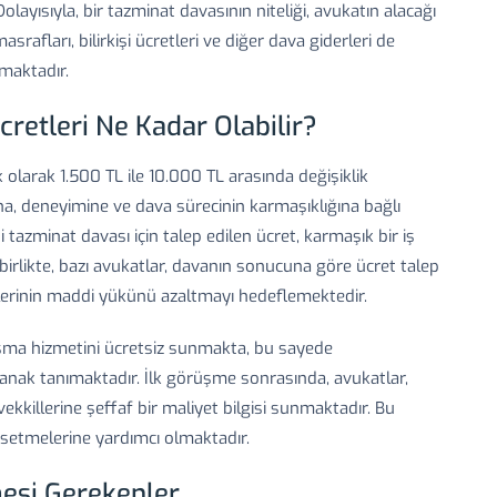
olayısıyla, bir tazminat davasının niteliği, avukatın alacağı
rafları, bilirkişi ücretleri ve diğer dava giderleri de
lmaktadır.
retleri Ne Kadar Olabilir?
k olarak 1.500 TL ile 10.000 TL arasında değişiklik
na, deneyimine ve dava sürecinin karmaşıklığına bağlı
di tazminat davası için talep edilen ücret, karmaşık bir iş
birlikte, bazı avukatlar, davanın sonucuna göre ücret talep
rinin maddi yükünü azaltmayı hedeflemektedir.
anışma hizmetini ücretsiz sunmakta, bu sayede
anak tanımaktadır. İlk görüşme sonrasında, avukatlar,
kkillerine şeffaf bir maliyet bilgisi sunmaktadır. Bu
setmelerine yardımcı olmaktadır.
mesi Gerekenler