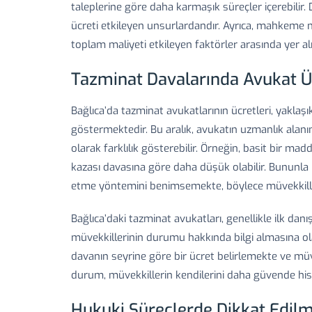
taleplerine göre daha karmaşık süreçler içerebilir. D
ücreti etkileyen unsurlardandır. Ayrıca, mahkeme mas
toplam maliyeti etkileyen faktörler arasında yer a
Tazminat Davalarında Avukat Üc
Bağlıca’da tazminat avukatlarının ücretleri, yaklaşı
göstermektedir. Bu aralık, avukatın uzmanlık alanı
olarak farklılık gösterebilir. Örneğin, basit bir mad
kazası davasına göre daha düşük olabilir. Bununla 
etme yöntemini benimsemekte, böylece müvekkille
Bağlıca’daki tazminat avukatları, genellikle ilk d
müvekkillerinin durumu hakkında bilgi almasına ol
davanın seyrine göre bir ücret belirlemekte ve müve
durum, müvekkillerin kendilerini daha güvende his
Hukuki Süreçlerde Dikkat Edil