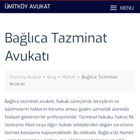
Skip
ÜMITKÖY AVUKAT
MENU
to
content
Bağlıca Tazminat
Avukatı
>
>
>
Bağlıca Tazminat
Ümitköy Avukat
Blog
HUKUK
Avukatı
Bağlıca tazminat avukatı, hukuki süreçlerde bireylerin ve
işletmelerin haklarını koruma amacı güden uzmanlık alanında
faaliyet gösteren bir profesyoneldir. Tazminat hukuku, haksız fiil,
sözleşme ihlali veya diğer hukuki sebeplerden doğan zararların
tazmini konularını kapsamaktadır. Bu noktada, Bağlıca’da hizmet