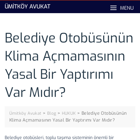
Skip
ÜMITKÖY AVUKAT
MENU
to
content
Belediye Otobüsünün
Klima Açmamasının
Yasal Bir Yaptırımı
Var Mıdır?
>
>
>
Belediye Otobüsünün
Ümitköy Avukat
Blog
HUKUK
Klima Açmamasının Yasal Bir Yaptırımı Var Mıdır?
Belediye otobüsleri, toplu taşıma sisteminin önemli bir