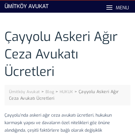
Skip
ÜMITKÖY AVUKAT
MENU
to
content
Çayyolu Askeri Ağır
Ceza Avukatı
Ücretleri
>
>
>
Çayyolu Askeri Ağır
Ümitköy Avukat
Blog
HUKUK
Ceza Avukatı Ücretleri
Çayyolu’nda askeri ağır ceza avukatı ücretleri, hukukun
karmaşık yapısı ve davaların özel nitelikleri göz önüne
alındığında, çeşitli faktörlere bağlı olarak değişiklik