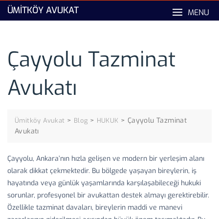
Skip
ÜMITKÖY AVUKAT
MENU
to
content
Çayyolu Tazminat
Avukatı
>
>
>
Çayyolu Tazminat
Ümitköy Avukat
Blog
HUKUK
Avukatı
Çayyolu, Ankara’nın hızla gelişen ve modern bir yerleşim alanı
olarak dikkat çekmektedir. Bu bölgede yaşayan bireylerin, iş
hayatında veya günlük yaşamlarında karşılaşabileceği hukuki
sorunlar, profesyonel bir avukattan destek almayı gerektirebilir.
Özellikle tazminat davaları, bireylerin maddi ve manevi