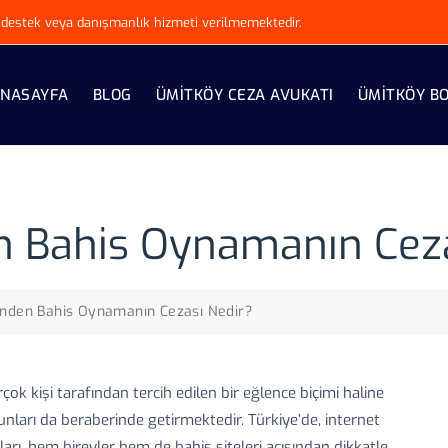
ki destek veya danışmanlık hizmeti verilmemektedir.
NASAYFA
BLOG
ÜMITKÖY CEZA AVUKATI
ÜMITKÖY B
en Bahis Oynamanın Cez
inden Bahis Oynamanın Cezası Nedir?
 kişi tarafından tercih edilen bir eğlence biçimi haline
unları da beraberinde getirmektedir. Türkiye’de, internet
rı, hem bireyler hem de bahis siteleri açısından dikkatle