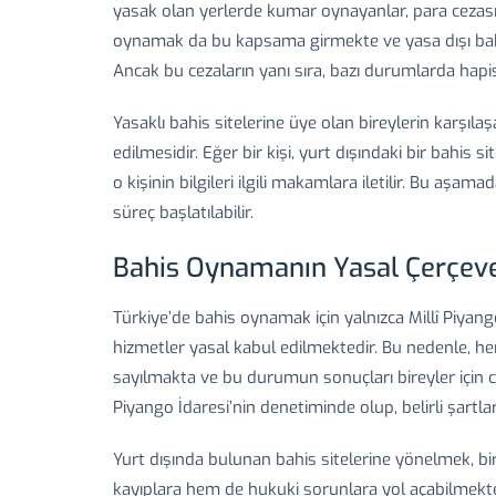
yasak olan yerlerde kumar oynayanlar, para cezasıy
oynamak da bu kapsama girmekte ve yasa dışı bahis 
Ancak bu cezaların yanı sıra, bazı durumlarda hapis
Yasaklı bahis sitelerine üye olan bireylerin karşılaşa
edilmesidir. Eğer bir kişi, yurt dışındaki bir bahis
o kişinin bilgileri ilgili makamlara iletilir. Bu aşama
süreç başlatılabilir.
Bahis Oynamanın Yasal Çerçeve
Türkiye’de bahis oynamak için yalnızca Millî Piyang
hizmetler yasal kabul edilmektedir. Bu nedenle, herh
sayılmakta ve bu durumun sonuçları bireyler için cid
Piyango İdaresi’nin denetiminde olup, belirli şartla
Yurt dışında bulunan bahis sitelerine yönelmek, b
kayıplara hem de hukuki sorunlara yol açabilmekte