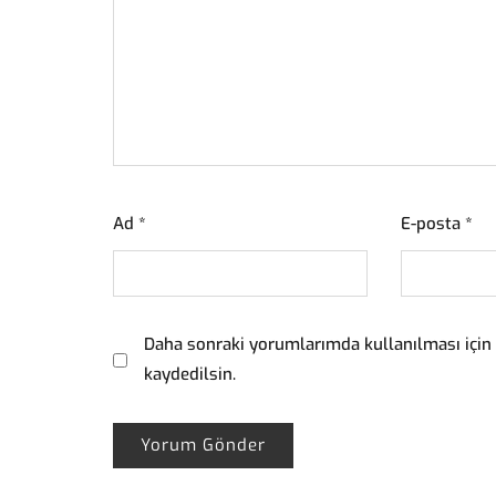
Ad
*
E-posta
*
Daha sonraki yorumlarımda kullanılması için 
kaydedilsin.