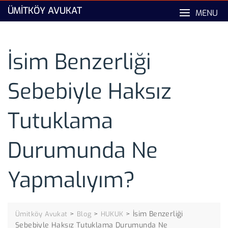
Skip
ÜMITKÖY AVUKAT
MENU
to
content
İsim Benzerliği
Sebebiyle Haksız
Tutuklama
Durumunda Ne
Yapmalıyım?
>
>
>
İsim Benzerliği
Ümitköy Avukat
Blog
HUKUK
Sebebiyle Haksız Tutuklama Durumunda Ne