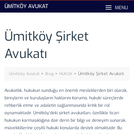
Skip
ÜMITKÖY AVUKAT
MENU
to
content
Ümitköy Şirket
Avukatı
>
>
>
Ümitköy Şirket Avukatı
Ümitköy Avukat
Blog
HUKUK
Avukatlık, hukukun sunduğu en önemli mesleklerden biri olarak,
bireylerin ve kuruluşların haklarını koruma, hukuki süreçlerde
rehberlik etme ve adaletin sağlanmasında kritik bir rol
oynamaktadır. Ümitköy’deki şirket avukatları, özellikle ticari
hukukun karmaşıklığına dair derin bir bilgi ve deneyim sunarak,
müvekkillerine çeşitli hukuki konularda destek olmaktadır. Bu