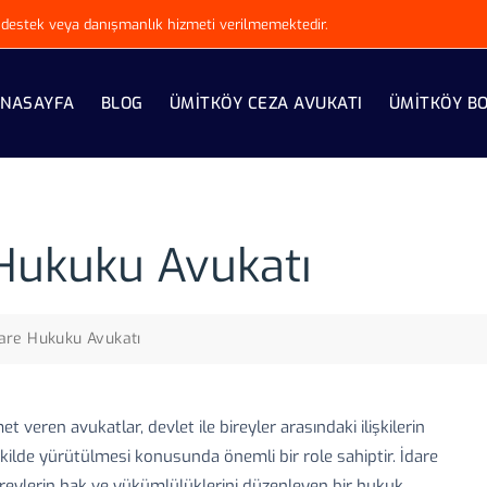
ki destek veya danışmanlık hizmeti verilmemektedir.
NASAYFA
BLOG
ÜMITKÖY CEZA AVUKATI
ÜMITKÖY B
Hukuku Avukatı
are Hukuku Avukatı
eren avukatlar, devlet ile bireyler arasındaki ilişkilerin
kilde yürütülmesi konusunda önemli bir role sahiptir. İdare
 bireylerin hak ve yükümlülüklerini düzenleyen bir hukuk