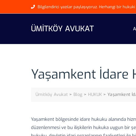
Skip
Bilgilendirici yazılar paylaşıyoruz. Herhangi bir huku
to
content
ÜMITKÖY AVUKAT
A
Yaşamkent İdare 
Ümitköy Avukat
>
Blog
>
HUKUK
>
Yaşamkent İd
Yaşamkent bölgesinde idare hukuku alanında hizmet v
düzenlenmesi ve bu ilişkilerin hukuka uygun bir şe
hukuku, devletin idari organlarının faaliyetleri ile