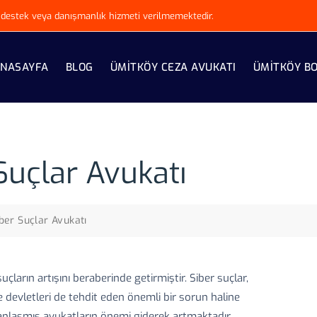
ki destek veya danışmanlık hizmeti verilmemektedir.
NASAYFA
BLOG
ÜMITKÖY CEZA AVUKATI
ÜMITKÖY B
uçlar Avukatı
er Suçlar Avukatı
çların artışını beraberinde getirmiştir. Siber suçlar,
e devletleri de tehdit eden önemli bir sorun haline
anlaşmış avukatların önemi giderek artmaktadır.