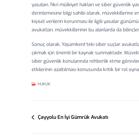
yasaları, fikri mülkiyet hakları ve siber güvenlik 
derinlemesine bilgi sahibi olarak, müvekkillerine en 
kişisel verilerin korunması ile ilgili yasalar gün
avukatları, müvekkillerinin bu alanlarda da bilinçle
Sonuç olarak, Yaşamkent’teki siber suçlar avukatlar
çıkmak için önemli bir kaynak sunmaktadır. Müvekk
siber güvenlik konularında rehberlik etme görevler
etkilerinin azaltılması konusunda kritik bir rol oyn
HUKUK
Yazı
Çayyolu En İyi Gümrük Avukatı
Gezinmesi