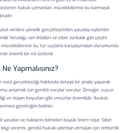
 gösteren hukuk uzmanları, müvekkillerine bu karmaşık
tadır.
şisel verilere yönelik gerçekleştirilen yasadışı eylemler
lik hırsızlığı, veri ihlalleri ve siber zorbalık gibi çeşitli
tı, müvekkillerinin bu tür suçlarla karşılaşmaları durumunda
rek önemli bir rol üstlenir.
da Ne Yapmalısınız?
n nasıl gerçekleştiği hakkında detaylı bir analiz yaparak
umu anlamak için gerekli sorular sorulur. Örneğin, suçun
diği ve olayın boyutları gibi unsurlar önemlidir. Avukat,
enmesi gerektiğini belirler.
li yasaları ve haklarını bilmeleri büyük önem taşır. Siber
ilgi vererek, gerekli hukuki adımları atmaları için rehberlik