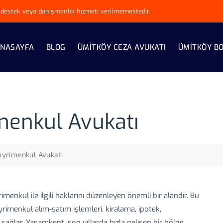
ki destek veya danışmanlık hizmeti verilmemektedir.
NASAYFA
BLOG
ÜMITKÖY CEZA AVUKATI
ÜMITKÖY B
enkul Avukatı
yrimenkul Avukatı
enkul ile ilgili haklarını düzenleyen önemli bir alandır. Bu
imenkul alım-satım işlemleri, kiralama, ipotek,
ağlar. Yaşamkent, son yıllarda hızla gelişen bir bölge