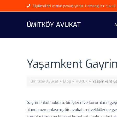
Skip
Bilgilendirici yazılar paylaşıyoruz. Herhangi bir huku
to
content
ÜMITKÖY AVUKAT
A
Yaşamkent Gayrim
Ümitköy Avukat
>
Blog
>
HUKUK
>
Yaşamkent Ga
Gayrimenkul hukuku, bireylerin ve kurumların gayrim
alanda uzmanlaşmış bir avukat, müvekkillerine gayr
kamulaştırma ve benzeri konularda hukuki destek s