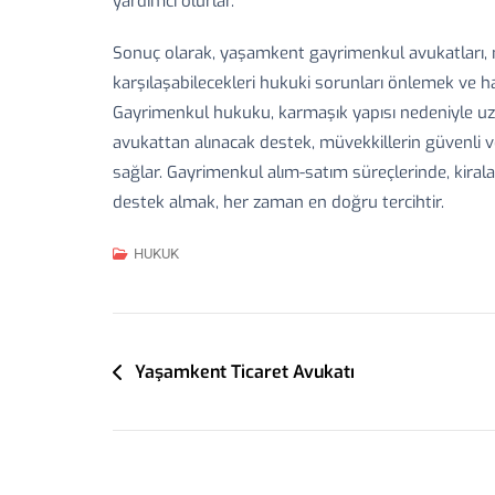
yardımcı olurlar.
Sonuç olarak, yaşamkent gayrimenkul avukatları, m
karşılaşabilecekleri hukuki sorunları önlemek ve ha
Gayrimenkul hukuku, karmaşık yapısı nedeniyle uzm
avukattan alınacak destek, müvekkillerin güvenli ve
sağlar. Gayrimenkul alım-satım süreçlerinde, kira
destek almak, her zaman en doğru tercihtir.
HUKUK
Yazı
Yaşamkent Ticaret Avukatı
Gezinmesi