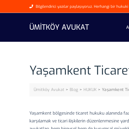
Skip
Bilgilendirici yazılar paylaşıyoruz. Herhangi bir huku
to
content
ÜMITKÖY AVUKAT
A
Yaşamkent Ticare
Ümitköy Avukat
>
Blog
>
HUKUK
>
Yaşamkent Ti
Yaşamkent bölgesinde ticaret hukuku alanında faali
karşılamak ve ticari ilişkilerin düzenlenmesine yar
avukatları, hem bireysel hem de kurumsal müvekkil