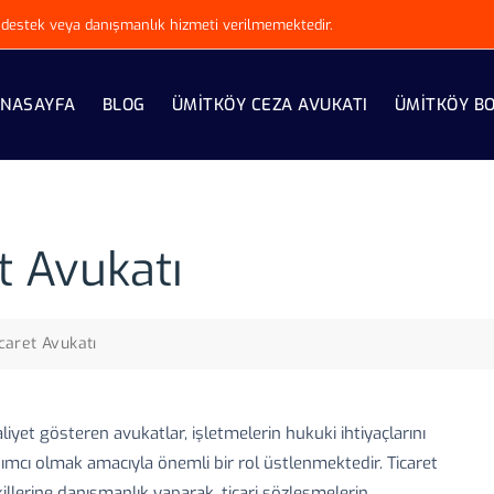
ki destek veya danışmanlık hizmeti verilmemektedir.
NASAYFA
BLOG
ÜMITKÖY CEZA AVUKATI
ÜMITKÖY B
t Avukatı
caret Avukatı
yet gösteren avukatlar, işletmelerin hukuki ihtiyaçlarını
dımcı olmak amacıyla önemli bir rol üstlenmektedir. Ticaret
lerine danışmanlık yaparak, ticari sözleşmelerin